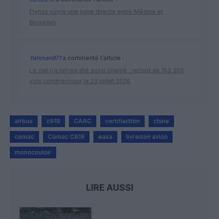
Flynas ouvre une ligne directe entre Médine et
Bruxelles
Yahman971
a commenté l'article :
Le ciel n’a jamais été aussi chargé : record de 153 359
vols commerciaux le 23 juillet 2026
airbus
c919
CAAC
certifiaction
chine
comac
Comac C919
easa
livraison avion
monocouloir
LIRE AUSSI