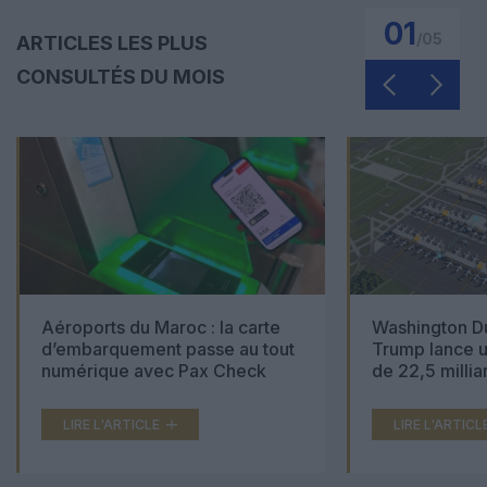
01
/
05
ARTICLES LES PLUS
CONSULTÉS DU MOIS
Aéroports du Maroc : la carte
Washington Du
d’embarquement passe au tout
Trump lance u
numérique avec Pax Check
de 22,5 millia
LIRE L'ARTICLE
LIRE L'ARTICL