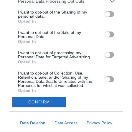
Personal Data Processing Opt Outs
Si j’étais chinois et à la tête de COMAC (ou du PCC) je ferai la
I want to opt-out of the Sharing of my
même chose… C’est de bonne guerre, même si je ne
personal data.
soutiens pas la politique commerciale agressive de ce pays…
Opted In
RÉPONDRE
I want to opt-out of the Sale of my
Personal Data.
Opted In
I want to opt-out of processing my
Lyonnnais
a commenté :
29 mai 2026 - 18 h 29 min
Personal Data for Targeted Advertising.
Opted In
Un avion, ça vole, non ? et ça peut aller dans une direction…
ou une autre ? bon ben alors, les avions refusés à la livraison
I want to opt-out of Collection, Use,
en chine devraient trouver preneur ailleurs … Je suis sûr que
Retention, Sale, and/or Sharing of my
d’autres clients ailleurs aimeraient une accélération de leurs
Personal Data that Is Unrelated with the
Purposes for which it was collected.
livraisons …
Opted In
RÉPONDRE
CONFIRM
Kicker
a commenté :
30 mai 2026 - 15 h 27 min
Data Deletion
Data Access
Privacy Policy
A320 est certifié, mais ridiculement il a eu 48 crashs, au