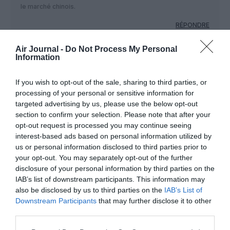
le marché chinois.
RÉPONDRE
Air Journal -
Do Not Process My Personal
Information
@ Tianjin
a commenté :
29 mai 2026 - 12 h 51
min
If you wish to opt-out of the sale, sharing to third parties, or
Facile à dire et très théorique…
processing of your personal or sensitive information for
Airbus a augmenté le nombre de ses FAL à Tianjin.
targeted advertising by us, please use the below opt-out
Il est gagnant sachant que beaucoup d’éléments,
section to confirm your selection. Please note that after your
moteurs, etc ne sont pas fabriqués en Chine mais
opt-out request is processed you may continue seeing
en Europe et d’autres pays.
interest-based ads based on personal information utilized by
Donc, excellent tremplin pour pénétrer les marchés
us or personal information disclosed to third parties prior to
asiatiques !
your opt-out. You may separately opt-out of the further
Là où la demande est une des plus fortes.
disclosure of your personal information by third parties on the
RÉPONDRE
IAB’s list of downstream participants. This information may
also be disclosed by us to third parties on the
IAB’s List of
Downstream Participants
that may further disclose it to other
third parties.
Hclaude
a commenté :
29 mai 2026 - 13 h 38 min