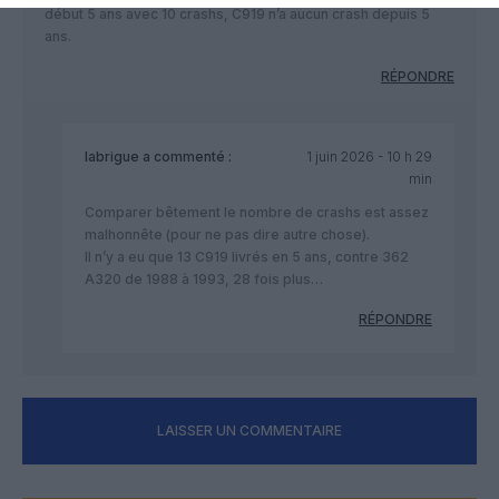
début 5 ans avec 10 crashs, C919 n’a aucun crash depuis 5
ans.
RÉPONDRE
labrigue
a commenté :
1 juin 2026 - 10 h 29
min
Comparer bêtement le nombre de crashs est assez
malhonnête (pour ne pas dire autre chose).
Il n’y a eu que 13 C919 livrés en 5 ans, contre 362
A320 de 1988 à 1993, 28 fois plus…
RÉPONDRE
LAISSER UN COMMENTAIRE