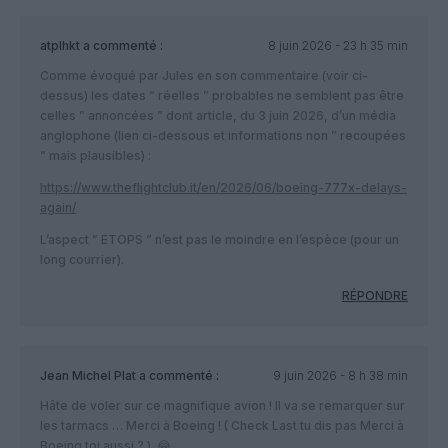
atplhkt
a commenté :
8 juin 2026 - 23 h 35 min
Comme évoqué par Jules en son commentaire (voir ci-
dessus) les dates ” réelles ” probables ne semblent pas être
celles ” annoncées ” dont article, du 3 juin 2026, d’un média
anglophone (lien ci-dessous et informations non ” recoupées
” mais plausibles) :
https://www.theflightclub.it/en/2026/06/boeing-777x-delays-
again/
L’aspect ” ETOPS ” n’est pas le moindre en l’espèce (pour un
long courrier).
RÉPONDRE
Jean Michel Plat
a commenté :
9 juin 2026 - 8 h 38 min
Hâte de voler sur ce magnifique avion ! Il va se remarquer sur
les tarmacs … Merci à Boeing ! ( Check Last tu dis pas Merci à
Boeing toi aussi ? ). 😂