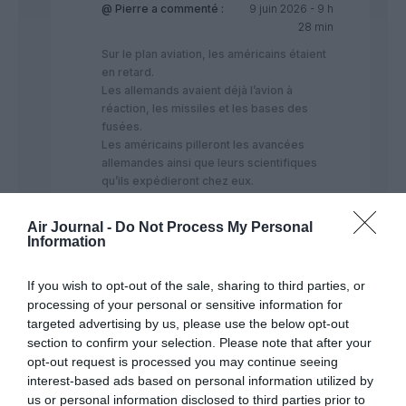
@ Pierre
a commenté :
9 juin 2026 - 9 h
28 min
Sur le plan aviation, les américains étaient
en retard.
Les allemands avaient déjà l’avion à
réaction, les missiles et les bases des
fusées.
Les américains pilleront les avancées
allemandes ainsi que leurs scientifiques
qu’ils expédieront chez eux.
La force des américains comme des
Russes fut de noyer l’adversaire par une
Air Journal -
Do Not Process My Personal
plus grande quantité d’hommes et de
Information
matériel.
Donc supériorité numérique.
If you wish to opt-out of the sale, sharing to third parties, or
De plus en 1939, les américains sont
processing of your personal or sensitive information for
restés dans leurs pantoufles.
targeted advertising by us, please use the below opt-out
Ils n’étaient pas du tout intéressés par
section to confirm your selection. Please note that after your
l’Europe. Ils étaient neutres et
opt-out request is processed you may continue seeing
isolationnistes.
interest-based ads based on personal information utilized by
Seuls l’Angleterre et la France ont pris
l’initiative.
us or personal information disclosed to third parties prior to