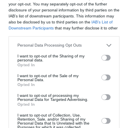
En 1940 idem.
your opt-out. You may separately opt-out of the further
En 1941 idem.
disclosure of your personal information by third parties on the
En décembre 1941, Pearl Barbour change
IAB’s list of downstream participants. This information may
la donne et fait sortir les américains de
also be disclosed by us to third parties on the
IAB’s List of
leurs pantoufles.
Downstream Participants
that may further disclose it to other
Donc merci au Japon.
third parties.
Et encore, merci à Churchill qui a convaincu
les américains de venir en Europe , surtout
Personal Data Processing Opt Outs
que les bolcheviques poussaient à l’est
avec le risque que toute l’Europe soit sous
I want to opt-out of the Sharing of my
personal data.
le joug soviétique.
Opted In
Les américains n’ont pas gagné la guerre
face au Japon grâce à Boeing mais à deux
I want to opt-out of the Sale of my
bombes atomiques en visant non pas
Personal Data.
l’ennemi mais des civils.
Opted In
Il s’agit de l’un des plus grand crime contre
l’humanité de toute l’histoire…
I want to opt-out of processing my
Personal Data for Targeted Advertising.
A ce jour, les américains restent la seule
Opted In
nation à avoir exterminé des civils avec
une bombe atomique.
I want to opt-out of Collection, Use,
Retention, Sale, and/or Sharing of my
RÉPONDRE
Personal Data that Is Unrelated with the
Purposes for which it was collected.