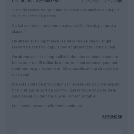
CHECK LAST
a commenté :
8 juin 2026 - 12 h 26 min
7 ans de réchauffé pour une saucisse des années 90 et plus
de 15 milliards de pertes …
Ça fait une belle moyenne de plus de 2 milliards par an ..La
classe !!
On attend avec impatience les débilités de checklist qui
ressort de son trou depuis peu et qui ment toujours autant
On attend aussi la comptabilité bidon des comiques comme
bams pour qui 15 milliards de pertes sont automatiquement
remboursés par la vente de 30 appareils et hop circulez y a
rien à voir
Mais les coûts de production ça n existe pas pour cet expert
financier qui ne sort de son trou que lorsque on parle de la
saucisse et qui déclare que le 787 est rentable ..
Les comiques sont tellement comiques
RÉPONDRE