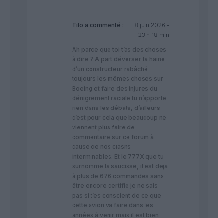
Tilo
a commenté :
8 juin 2026 -
23 h 18 min
Ah parce que toi t’as des choses
à dire ? A part déverser ta haine
d’un constructeur rabâché
toujours les mêmes choses sur
Boeing et faire des injures du
dénigrement raciale tu n’apporte
rien dans les débats, d’ailleurs
c’est pour cela que beaucoup ne
viennent plus faire de
commentaire sur ce forum à
cause de nos clashs
interminables. Et le 777X que tu
surnomme la saucisse, il est déjà
à plus de 676 commandes sans
être encore certifié je ne sais
pas si t’es conscient de ce que
cette avion va faire dans les
années à venir mais il est bien