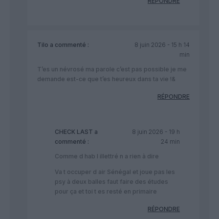
RÉPONDRE
Tilo
a commenté :
8 juin 2026 - 15 h 14
min
T’es un névrosé ma parole c’est pas possible je me
demande est-ce que t’es heureux dans ta vie !&
RÉPONDRE
CHECK LAST
a
8 juin 2026 - 19 h
commenté :
24 min
Comme d hab l illettré n a rien à dire
Va t occuper d air Sénégal et joue pas les
psy à deux balles faut faire des études
pour ça et toi t es resté en primaire
RÉPONDRE