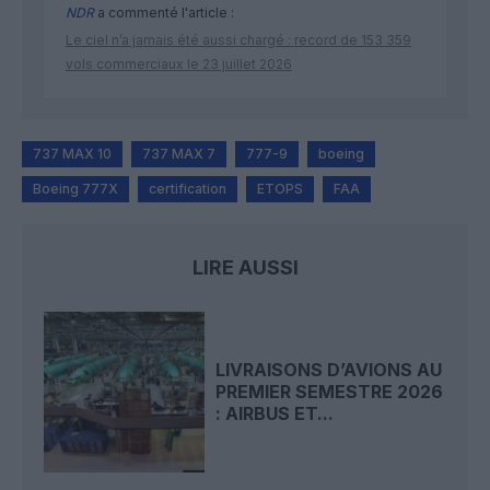
NDR
a commenté l'article :
Le ciel n’a jamais été aussi chargé : record de 153 359
vols commerciaux le 23 juillet 2026
737 MAX 10
737 MAX 7
777-9
boeing
Boeing 777X
certification
ETOPS
FAA
LIRE AUSSI
LIVRAISONS D’AVIONS AU
PREMIER SEMESTRE 2026
: AIRBUS ET...