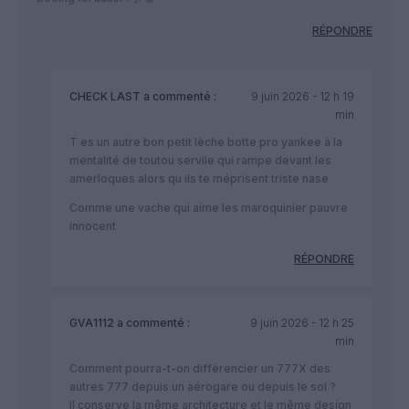
RÉPONDRE
CHECK LAST
a commenté :
9 juin 2026 - 12 h 19
min
T es un autre bon petit lèche botte pro yankee à la
mentalité de toutou servile qui rampe devant les
amerloques alors qu ils te méprisent triste nase
Comme une vache qui aime les maroquinier pauvre
innocent
RÉPONDRE
GVA1112
a commenté :
9 juin 2026 - 12 h 25
min
Comment pourra-t-on différencier un 777X des
autres 777 depuis un aérogare ou depuis le sol ?
Il conserve la même architecture et le même design