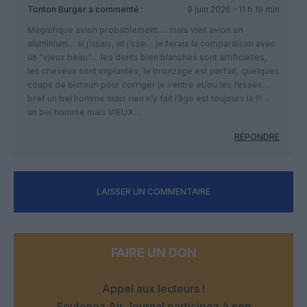
Tonton Burger
a commenté :
9 juin 2026 - 11 h 19 min
Magnifique avion probablement…. mais vieil avion en
aluminium… si j’osais, et j’ose… je ferais la comparaison avec
un “vieux beau”… les dents bien blanches sont artificielles,
les cheveux sont implantés, le bronzage est parfait, quelques
coups de bistouri pour corriger le ventre et/ou les fesses…
bref un bel homme mais rien n’y fait l’âge est toujours là !!!…
un bel homme mais VIEUX…
RÉPONDRE
LAISSER UN COMMENTAIRE
FAIRE UN DON
Appel aux lecteurs !
Soutenez Air Journal participez
à son