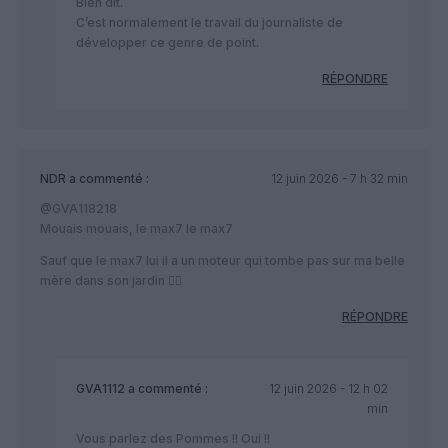
Bien dit.
C’est normalement le travail du journaliste de
développer ce genre de point.
RÉPONDRE
NDR
a commenté :
12 juin 2026 - 7 h 32 min
@GVA118218
Mouais mouais, le max7 le max7
Sauf que le max7 lui il a un moteur qui tombe pas sur ma belle
mère dans son jardin 🤷‍♂️
RÉPONDRE
GVA1112
a commenté :
12 juin 2026 - 12 h 02
min
Vous parlez des Pommes !! Oui !!