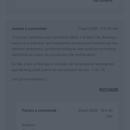
Joshua
a commenté :
11 juin 2026 - 11 h 59 min
“Pour les variantes non certifiées MAX 7 et MAX 10, Boeing a
renoncé à solliciter une exemption temporaire fondée sur les
mêmes limitations, préférant intégrer une solution technique
définitive au cours du processus de certification”
En fait, c’est la FAA qui a refusée de reconduire l’exemption
que Boeing avait prévu de reconduire sur les -7 et -10 …
Les gros menteurs 🙂
RÉPONDRE
Pacolo
a commenté :
12 juin 2026 - 10 h 43
min
Bonjour.