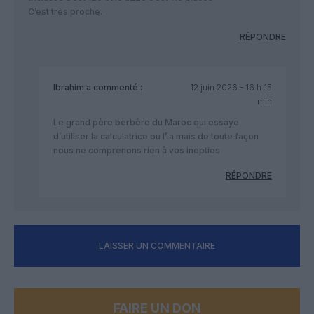
C’est très proche.
RÉPONDRE
Ibrahim
a commenté :
12 juin 2026 - 16 h 15
min
Le grand père berbère du Maroc qui essaye
d’utiliser la calculatrice ou l’ia mais de toute façon
nous ne comprenons rien à vos inepties
RÉPONDRE
LAISSER UN COMMENTAIRE
FAIRE UN DON