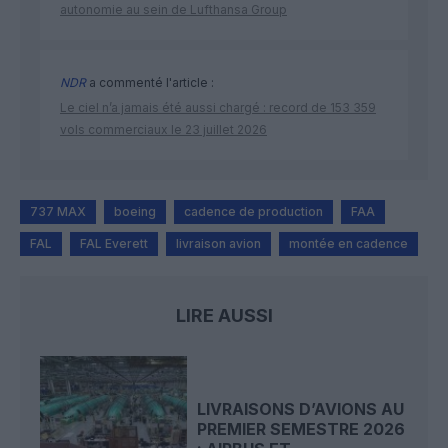
autonomie au sein de Lufthansa Group
NDR
a commenté l'article :
Le ciel n’a jamais été aussi chargé : record de 153 359
vols commerciaux le 23 juillet 2026
737 MAX
boeing
cadence de production
FAA
FAL
FAL Everett
livraison avion
montée en cadence
LIRE AUSSI
LIVRAISONS D’AVIONS AU
PREMIER SEMESTRE 2026