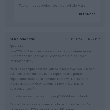
Toutes mes condoléances à votre Belle Mère.
RÉPONDRE
NDR
a commenté :
12 juin 2026 - 13 h 24 min
@Pacolo
Le a220-300 est bien mais il a trop de problèmes moteur,
l’´Embraer est super mais il est pas top sur les lignes
internationales ;
Voici un exemple concret : quand la RAM avait ses 4 B737-
700 elle faisait du daily sur la capitales des petites
républiques exotiques comme Freetown, Libreville et
Monrovia mais présentement le E190 il peut pas et
conséquences ?
https://www.aeroroutes.com/eng/260609-atjun26rob
Rappel : la ram va commencer a faire du tri et le max7 en
triclasse c’est 120 et le a223 c’est 110 places