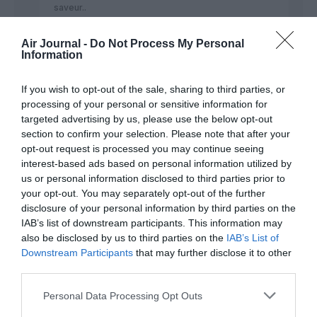
saveur..
Alors comparer un Max 7 avec un A220, c’est un
peu la même chose !! Ah oui, les deux sont des
Air Journal -
Do Not Process My Personal
avions !! Je suis fort, Non !!
Information
RÉPONDRE
If you wish to opt-out of the sale, sharing to third parties, or
processing of your personal or sensitive information for
targeted advertising by us, please use the below opt-out
@ NDR
a commenté :
11 juin 2026 - 15 h 09
section to confirm your selection. Please note that after your
min
opt-out request is processed you may continue seeing
Sauf que le MAX consomme plus de kérosène.
interest-based ads based on personal information utilized by
Donc tout dépend des besoins des compagnies.
us or personal information disclosed to third parties prior to
Ceci explique pourquoi l’A220 a obtenu beaucoup
your opt-out. You may separately opt-out of the further
de commandes.
disclosure of your personal information by third parties on the
IAB’s list of downstream participants. This information may
RÉPONDRE
also be disclosed by us to third parties on the
IAB’s List of
Downstream Participants
that may further disclose it to other
third parties.
La vache qui regarde décoller
12 juin 2026 - 7 h 44
les avions
a commenté :
min
Personal Data Processing Opt Outs
Le confort passager entre les 2 c’est le jour et la