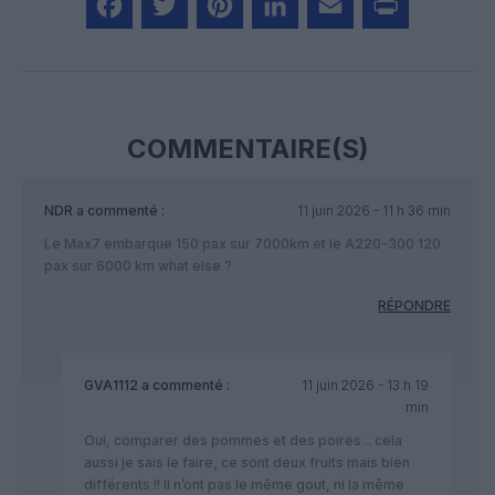
Facebook
Twitter
Pinterest
LinkedIn
Email
Print
COMMENTAIRE(S)
NDR
a commenté :
11 juin 2026 - 11 h 36 min
Le Max7 embarque 150 pax sur 7000km et le A220-300 120
pax sur 6000 km what else ?
RÉPONDRE
GVA1112
a commenté :
11 juin 2026 - 13 h 19
min
Oui, comparer des pommes et des poires .. cela
aussi je sais le faire, ce sont deux fruits mais bien
différents !! Il n’ont pas le même gout, ni la même