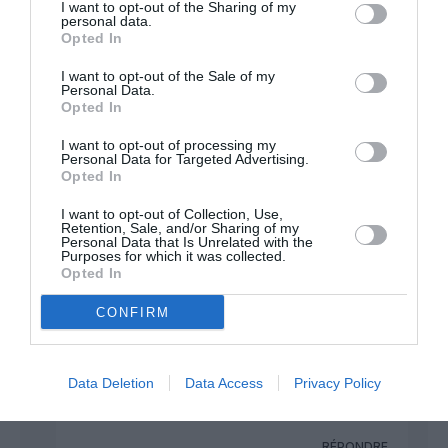
I want to opt-out of the Sharing of my
nuit.
personal data.
Sans même parler de l’ergonomie du cockpit et de
Opted In
la charge de travail des pilotes
I want to opt-out of the Sale of my
Personal Data.
RÉPONDRE
Opted In
I want to opt-out of processing my
Personal Data for Targeted Advertising.
Pacolo
a commenté :
12 juin 2026 - 10 h 42
Opted In
min
Bonjour.
I want to opt-out of Collection, Use,
Retention, Sale, and/or Sharing of my
Déjà vous partez d’un postulat faux.
Personal Data that Is Unrelated with the
Le B737 Max7 c’est 126 passagers en deux classes.
Purposes for which it was collected.
Donc il faut comparer plutôt avec l’A220-300.
Opted In
Proche de 150 passagers c’est le B737 Max8 avec
162 passagers en deux classes.
CONFIRM
Ensuite comparez la masse par passager entre
B737 Max7 et A220 et la consommation de
carburant par passager.
Data Deletion
Data Access
Privacy Policy
Excellente conception de Bombardier pour son ex
C-Serie.
RÉPONDRE