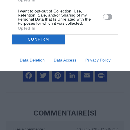
Vous avez apprécié l’article ?
Soutenez-nous, faites un don !
I want to opt-out of Collection, Use,
Retention, Sale, and/or Sharing of my
Personal Data that Is Unrelated with the
Purposes for which it was collected.
NOUS SOUTENIR
Opted In
CONFIRM
Data Deletion
Data Access
Privacy Policy
PARTAGER L'ARTICLE
Facebook
Twitter
Pinterest
LinkedIn
Email
Print
COMMENTAIRE(S)
Jules
a commenté :
10 juin 2026 - 12 h 18 min