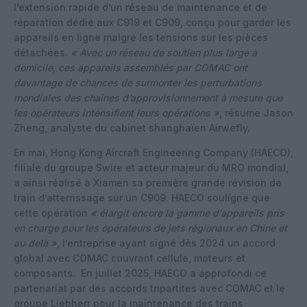
l’extension rapide d’un réseau de maintenance et de
réparation dédié aux C919 et C909, conçu pour garder les
appareils en ligne malgré les tensions sur les pièces
détachées.
« Avec un réseau de soutien plus large à
domicile, ces appareils assemblés par COMAC ont
davantage de chances de surmonter les perturbations
mondiales des chaînes d’approvisionnement à mesure que
les opérateurs intensifient leurs opérations »
, résume Jason
Zheng, analyste du cabinet shanghaïen Airwefly.
En mai, Hong Kong Aircraft Engineering Company (HAECO),
filiale du groupe Swire et acteur majeur du MRO mondial,
a ainsi réalisé à Xiamen sa première grande révision de
train d’atterrissage sur un C909. HAECO souligne que
cette opération
« élargit encore la gamme d’appareils pris
en charge pour les opérateurs de jets régionaux en Chine et
au‑delà »,
l’entreprise ayant signé dès 2024 un accord
global avec COMAC couvrant cellule, moteurs et
composants. En juillet 2025, HAECO a approfondi ce
partenariat par des accords tripartites avec COMAC et le
groupe Liebherr pour la maintenance des trains