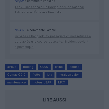
Helper
a commenté l'article :
19 h 23 sans escale : le Boeing 777F de National
Airlines relie l’Écosse à l’Australie
Sauf si…
a commenté l'article :
Incivilités à Bangkok : 22 passagers chinois refusés à
bord après une course-poursuite, l’incident devient
diplomatique
airbus
boeing
C909
chine
comac
Comac C919
flotte
iata
livraison avion
maintenance
moteur LEAP
MRO
LIRE AUSSI