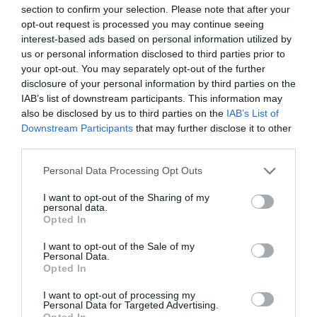
section to confirm your selection. Please note that after your
avions neufs, estimée par Boeing, laisse de la place pour
opt-out request is processed you may continue seeing
une montée graduelle de la part de marché de COMAC,
interest-based ads based on personal information utilized by
sans remettre en cause immédiatement la prééminence
us or personal information disclosed to third parties prior to
d’Airbus et Boeing.
your opt-out. You may separately opt-out of the further
disclosure of your personal information by third parties on the
IAB’s list of downstream participants. This information may
also be disclosed by us to third parties on the
IAB’s List of
Downstream Participants
that may further disclose it to other
third parties.
Personal Data Processing Opt Outs
I want to opt-out of the Sharing of my
personal data.
Opted In
I want to opt-out of the Sale of my
@AP/Comac
Personal Data.
Opted In
I want to opt-out of processing my
Personal Data for Targeted Advertising.
Opted In