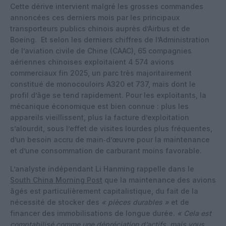
Cette dérive intervient malgré les grosses commandes
annoncées ces derniers mois par les principaux
transporteurs publics chinois auprès d’Airbus et de
Boeing.
Et selon les derniers chiffres de l’Administration
de l’aviation civile de Chine (CAAC), 65 compagnies
aériennes chinoises exploitaient 4 574 avions
commerciaux fin 2025, un parc très majoritairement
constitué de monocouloirs A320 et 737, mais dont le
profil d’âge se tend rapidement. Pour les exploitants, la
mécanique économique est bien connue : plus les
appareils vieillissent, plus la facture d’exploitation
s’alourdit, sous l’effet de visites lourdes plus fréquentes,
d’un besoin accru de main‑d’œuvre pour la maintenance
et d’une consommation de carburant moins favorable.
L’analyste indépendant Li Hanming rappelle dans le
South China Morning Post
que la maintenance des avions
âgés est particulièrement capitalistique, du fait de la
nécessité de stocker des
« pièces durables »
et de
financer des immobilisations de longue durée.
« Cela est
comptabilisé comme une dépréciation d’actifs, mais vous