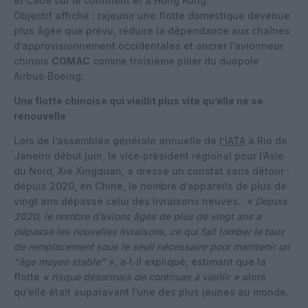
et C909 sur le continent et à Hong Kong.
Objectif affiché : rajeunir une flotte domestique devenue
plus âgée que prévu, réduire la dépendance aux chaînes
d’approvisionnement occidentales et ancrer l’avionneur
chinois
COMAC
comme troisième pilier du duopole
Airbus‑Boeing.
Une flotte chinoise qui vieillit plus vite qu’elle ne se
renouvelle
Lors de l’assemblée générale annuelle de
l’IATA
à Rio de
Janeiro début juin, le vice‑président régional pour l’Asie
du Nord, Xie Xingquan, a dressé un constat sans détour :
depuis 2020, en Chine, le nombre d’appareils de plus de
vingt ans dépasse celui des livraisons neuves.
« Depuis
2020, le nombre d’avions âgés de plus de vingt ans a
dépassé les nouvelles livraisons, ce qui fait tomber le taux
de remplacement sous le seuil nécessaire pour maintenir un
“âge moyen stable” »
, a‑t‑il expliqué, estimant que la
flotte
« risque désormais de continuer à vieillir »
alors
qu’elle était auparavant l’une des plus jeunes au monde.