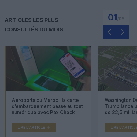
01
/
05
ARTICLES LES PLUS
CONSULTÉS DU MOIS
Aéroports du Maroc : la carte
Washington Du
d’embarquement passe au tout
Trump lance u
numérique avec Pax Check
de 22,5 millia
LIRE L'ARTICLE
LIRE L'ARTICL