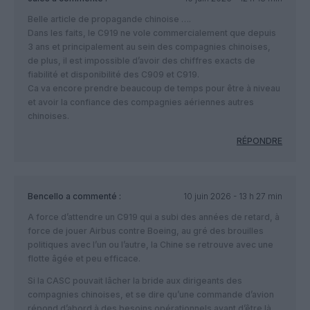
Belle article de propagande chinoise ….
Dans les faits, le C919 ne vole commercialement que depuis
3 ans et principalement au sein des compagnies chinoises,
de plus, il est impossible d’avoir des chiffres exacts de
fiabilité et disponibilité des C909 et C919.
Ca va encore prendre beaucoup de temps pour être à niveau
et avoir la confiance des compagnies aériennes autres
chinoises.
RÉPONDRE
Bencello
a commenté :
10 juin 2026 - 13 h 27 min
A force d’attendre un C919 qui a subi des années de retard, à
force de jouer Airbus contre Boeing, au gré des brouilles
politiques avec l’un ou l’autre, la Chine se retrouve avec une
flotte âgée et peu efficace.
Si la CASC pouvait lâcher la bride aux dirigeants des
compagnies chinoises, et se dire qu’une commande d’avion
répond d’abord à des besoins opérationnels avant d’être là